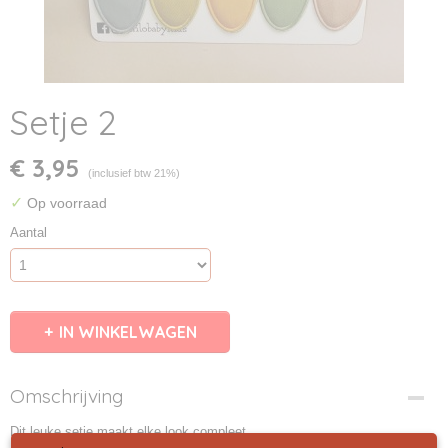
Setje 2
€ 3,95
(inclusief btw 21%)
✓
Op voorraad
Aantal
IN WINKELWAGEN
Omschrijving
Dit leuke setje maakt elke look compleet.