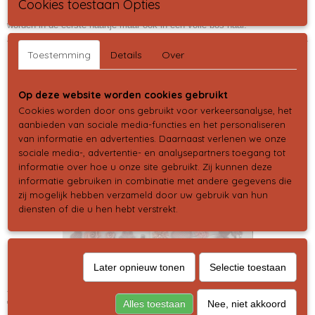
Cookies toestaan Opties
De haarspeldjes zitten op klik klak klipjes en ze kunnen al goed gedragen
worden in de eerste haartje maar ook in een volle bos haar.
Toestemming
Details
Over
Op deze website worden cookies gebruikt
Ook interessant
Cookies worden door ons gebruikt voor verkeersanalyse, het
aanbieden van sociale media-functies en het personaliseren
van informatie en advertenties. Daarnaast verlenen we onze
sociale media-, advertentie- en analysepartners toegang tot
informatie over hoe u onze site gebruikt. Zij kunnen deze
informatie gebruiken in combinatie met andere gegevens die
zij mogelijk hebben verzameld door uw gebruik van hun
diensten of die u hen hebt verstrekt.
Later opnieuw tonen
Selectie toestaan
Setje summer pakket
€ 7,95
Alles toestaan
Nee, niet akkoord