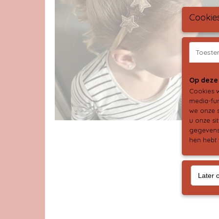
Cookie
Toest
Op deze
Cookies w
media-fun
we onze s
u onze si
gegevens 
hen hebt 
Later 