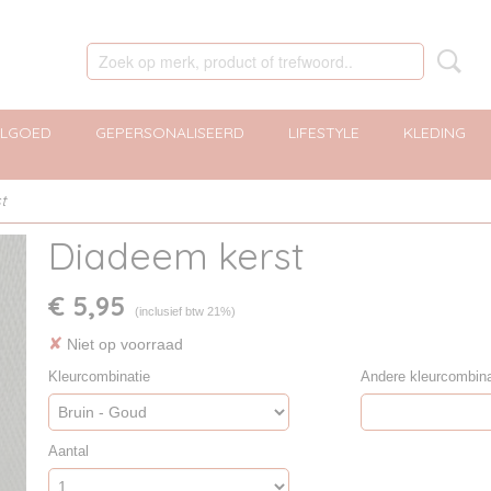
ELGOED
GEPERSONALISEERD
LIFESTYLE
KLEDING
t
Diadeem kerst
€ 5,95
(inclusief btw 21%)
✘
Niet op voorraad
Kleurcombinatie
Andere kleurcombina
Aantal