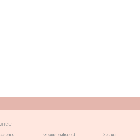
orieën
essories
Gepersonaliseerd
Seizoen