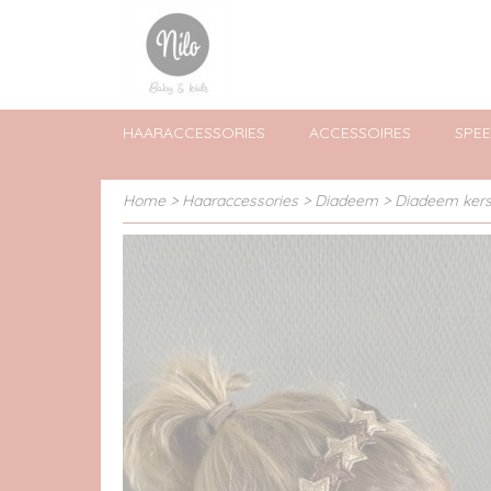
HAARACCESSORIES
ACCESSOIRES
SPE
Home
>
Haaraccessories
>
Diadeem
>
Diadeem kers