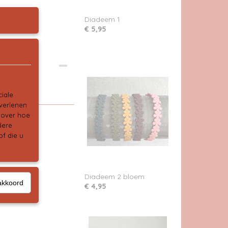
Diadeem 1
€ 5,95
.
iale
 verlenen
e over hoe
dere
f die u
Diadeem 2 bloem
akkoord
€ 4,95