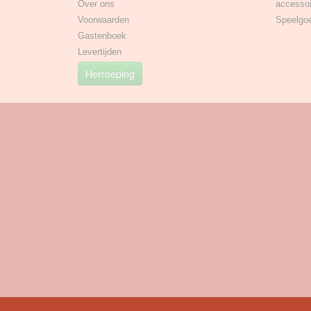
Over ons
accessoi
Voorwaarden
Speelgo
Gastenboek
Levertijden
Herroeping