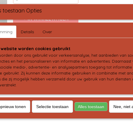
s toestaan Opties
IN WINKELWAGEN
emming
Details
Over
Omschrijving
 website worden cookies gebruikt
Deze leuke diadeem met sterretjes maakt jou kerstoutfit helemaal af.
Maar voor dagelijks gebruik is hij ook geweldig en goed te combineren
orden door ons gebruikt voor verkeersanalyse, het aanbieden van soc
cties en het personaliseren van informatie en advertenties. Daarnaast
ociale media-, advertentie- en analysepartners toegang tot informati
te gebruikt. Zij kunnen deze informatie gebruiken in combinatie met an
die zij mogelijk hebben verzameld door uw gebruik van hun diensten o
verstrekt.
opnieuw tonen
Selectie toestaan
Alles toestaan
Nee, niet 