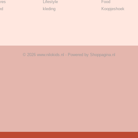
res
Lifestyle
Food
ed
kleding
Koopjeshoek
© 2026 www.nilokids.nl - Powered by Shoppagina.nl