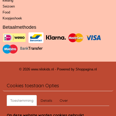
kleding
Seizoen
Food
Koopjeshoek
Betaalmethodes
© 2026 www.nilokids.nl - Powered by Shoppagina.nl
Cookies toestaan Opties
Toestemming
Details
Over
Op deze website worden cookies gebruikt